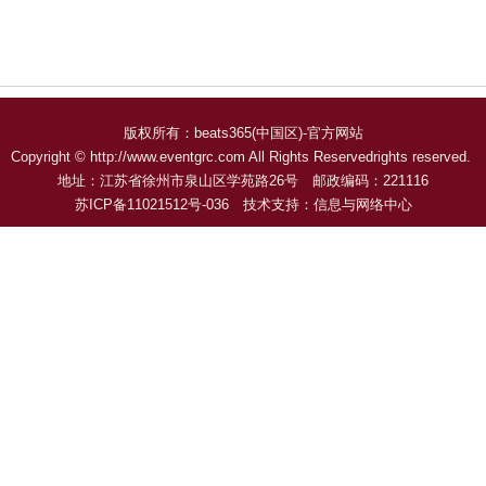
版权所有：beats365(中国区)-官方网站
Copyright © http://www.eventgrc.com All Rights Reservedrights reserved.
地址：江苏省徐州市泉山区学苑路26号 邮政编码：221116
苏ICP备11021512号-036 技术支持：信息与网络中心