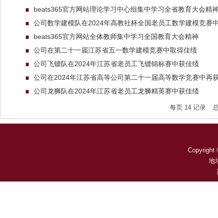
beats365官方网站理论学习中心组集中学习全省教育大会精
公司数学建模队在2024年高教社杯全国老员工数学建模竞赛中再
beats365官方网站全体教师集中学习全国教育大会精神
公司在第二十一届江苏省五一数学建模竞赛中取得佳绩
公司飞镖队在2024年江苏省老员工飞镖锦标赛中获佳绩
公司在2024年江苏省高等公司第二十一届高等数学竞赛中再
公司龙狮队在2024年江苏省老员工龙狮精英赛中获佳绩
每页
14
记录
Copyright 
地