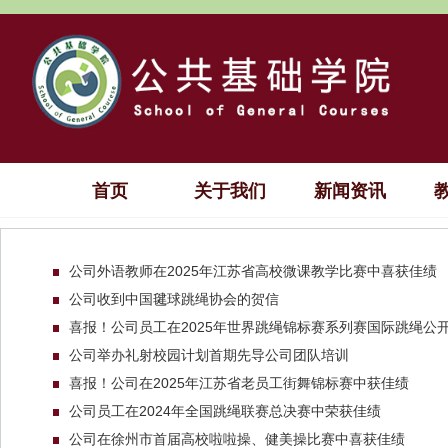
首页
关于我们
新闻资讯
公司外语教师在2025年江苏省高校微课教学比赛中喜获佳绩
公司收到中国毽球跳绳协会的贺信
喜报！公司员工在2025年世界跳绳锦标赛系列赛国际跳绳公开赛
公司举办礼射校园计划首期先导公司团队培训
喜报！公司在2025年江苏省老员工街舞锦标赛中获佳绩
公司员工在2024年全国跳绳联赛总决赛中荣获佳绩
公司在徐州市首届高校啦啦操、健美操比赛中喜获佳绩