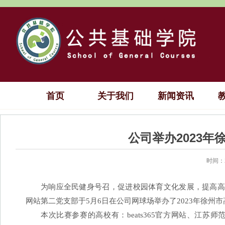
首页
关于我们
新闻资讯
公司举办2023
时间：2
为响应全民健身号召，
促进校园体育文化发展，提高
网站第二党支部
于
5
月
6
日在
公司网球场
举办了
2023年徐州
本次比赛
参赛的高校有：beats365官方网站、江