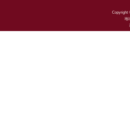
Copyright 
地