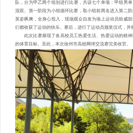
队，
分为
甲乙两
个组别进行
比赛
，
共设七个单项：甲组男单
混双
。
第一阶段为小组循环比赛，取小组前两名进入第二阶
英姿飒爽，全身心投入，现场观众自发为场上运动员助威鼓
们都收获了运动的快乐。赛后，
进行了
运动员
颁奖仪式
，并
此次比赛
展现了
各高校员工
热爱生活、热爱运动的精神
的体育目标。至此，
本次徐州市高校网球交流赛
完美收官。